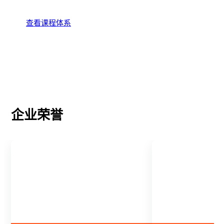
查看课程体系
企业荣誉
2017年度
浙江省教育行业
知名少儿英语品牌
优秀示范单位