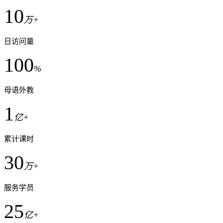
10
万+
日访问量
100
%
母语外教
1
亿+
累计课时
30
万+
服务学员
25
亿+