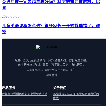
英语启蒙一定要越早越好吗？科学把握启蒙时机，比
盲
2026-08-03
儿童英语课程怎么选？很多家长一开始就选错了，难
怪
专注4-16岁儿童英语教育，100%欧美外教，1对1专属课程，
自主研发ESL教材，让每个孩子爱上英语、自信开口。
400-009-0512（周一至周日 9:00-21:00）
中国香港
产品服务
关于我们
欧美师资
课程体系
如何上课
免费试听
品牌简介
hellokid问答
学科宗旨
我们的
优势