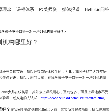
育理念
课程体系
欧美师资
媒体报道
Hellokid问答
在线学孩子英语口语一对一培训机构哪里好？>
训机构哪里好？
会开口说英语，所以导致口语比较生硬，为此，我同学找了各种英语
起任何兴趣。所以，想问大家，在线学孩子英语口语一对一培训机构哪
okid少儿在线英语，其外教上课很耐心，互动也多，而且上课地点不受
体验课，感兴趣的去试试：
https://www.hellokid.com/user/free/free.html
。
里好？
在我同学确定选择Hellokid之前，其实做过很多功课，所以也积累