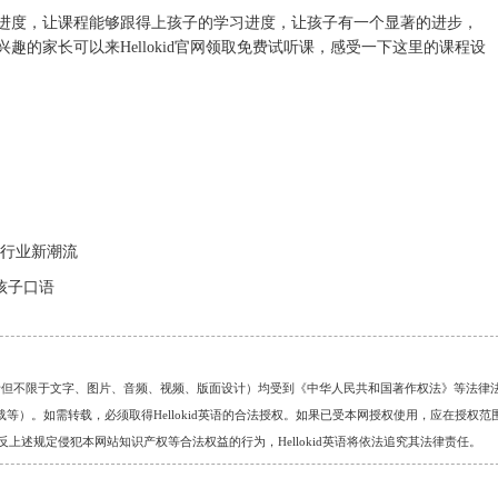
进度，让课程能够跟得上孩子的学习进度，让孩子有一个显著的进步，
兴趣的家长可以来
Hellokid
官网领取免费试听课，感受一下这里的课程设
引领行业新潮流
子孩子口语
的任何资料（包括但不限于文字、图片、音频、视频、版面设计）均受到《中华人民共和国著作权法》等法律
）。如需转载，必须取得Hellokid英语的合法授权。如果已受本网授权使用，应在授权范
。对于违反上述规定侵犯本网站知识产权等合法权益的行为，Hellokid英语将依法追究其法律责任。