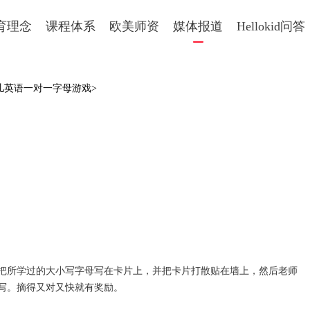
育理念
课程体系
欧美师资
媒体报道
Hellokid问答
少儿英语一对一字母游戏>
所学过的大小写字母写在卡片上，并把卡片打散贴在墙上，然后老师
写。摘得又对又快就有奖励。