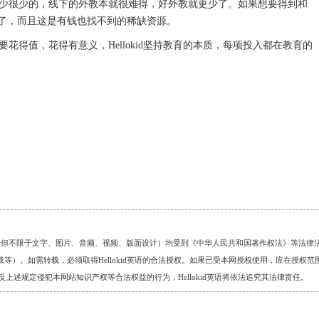
少很少的，线下的外教本就很难得，好外教就更少了。如果想要得到和
了，而且这是有钱也找不到的稀缺资源。
要花得值，花得有意义，
Hellokid
坚持教育的本质，每项投入都在教育的
的任何资料（包括但不限于文字、图片、音频、视频、版面设计）均受到《中华人民共和国著作权法》等法律
）。如需转载，必须取得Hellokid英语的合法授权。如果已受本网授权使用，应在授权范
。对于违反上述规定侵犯本网站知识产权等合法权益的行为，Hellokid英语将依法追究其法律责任。