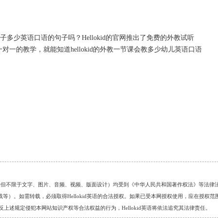
子多少英语口语的句子吗？Hellokid的官网推出了免费的外教试听
教一对一的教学，就能知道hellokid的外教一节课会教多少幼儿英语口语
的任何资料（包括但不限于文字、图片、音频、视频、版面设计）均受到《中华人民共和国著作权法》等法律
）。如需转载，必须取得Hellokid英语的合法授权。如果已受本网授权使用，应在授权范
。对于违反上述规定侵犯本网站知识产权等合法权益的行为，Hellokid英语将依法追究其法律责任。