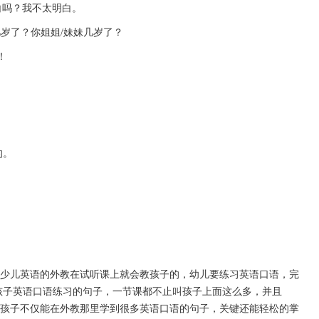
d. 你能明白吗？我不太明白。
ster？ 你几岁了？你姐姐/妹妹几岁了？
乐！
的。
在线少儿英语的外教在试听课上就会教孩子的，幼儿要练习英语口语，完
id外教教孩子英语口语练习的句子，一节课都不止叫孩子上面这么多，并且
习法，孩子不仅能在外教那里学到很多英语口语的句子，关键还能轻松的掌