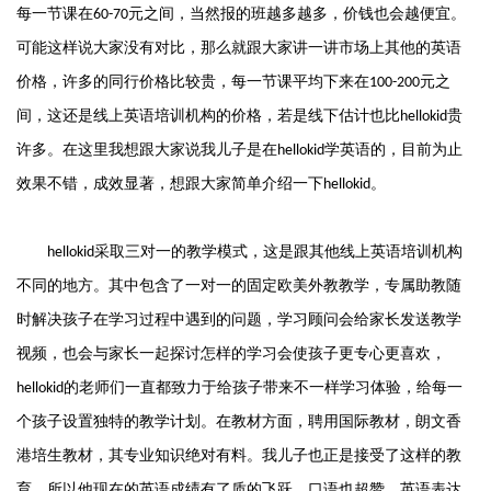
每一节课在
元之间，当然报的班越多越多，价钱也会越便宜。
60-70
可能这样说大家没有对比，那么就跟大家讲一讲市场上其他的英语
价格，许多的同行价格比较贵，每一节课平均下来在
元之
100-200
间，这还是线上英语培训机构的价格，若是线下估计也比
贵
hellokid
许多。在这里我想跟大家说我儿子是在
学英语的，目前为止
hellokid
效果不错，成效显著，想跟大家简单介绍一下
。
hellokid
采取三对一的教学模式，这是跟其他线上英语培训机构
hellokid
不同的地方。其中包含了一对一的固定欧美外教教学，专属助教随
时解决孩子在学习过程中遇到的问题，学习顾问会给家长发送教学
视频，也会与家长一起探讨怎样的学习会使孩子更专心更喜欢，
的老师们一直都致力于给孩子带来不一样学习体验，给每一
hellokid
个孩子设置独特的教学计划。在教材方面，聘用国际教材，朗文香
港培生教材，其专业知识绝对有料。我儿子也正是接受了这样的教
育，所以他现在的英语成绩有了质的飞跃，口语也超赞，英语表达