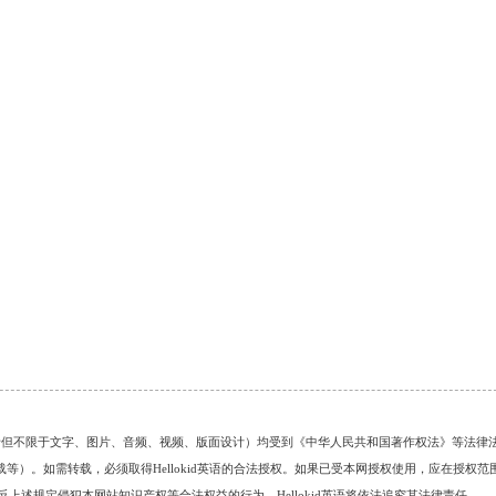
的任何资料（包括但不限于文字、图片、音频、视频、版面设计）均受到《中华人民共和国著作权法》等法律
）。如需转载，必须取得Hellokid英语的合法授权。如果已受本网授权使用，应在授权范
。对于违反上述规定侵犯本网站知识产权等合法权益的行为，Hellokid英语将依法追究其法律责任。