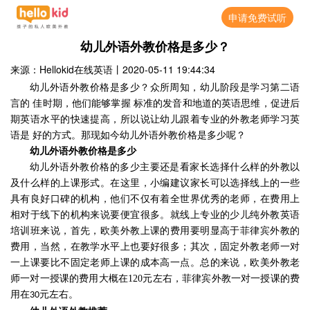
申请免费试听
幼儿外语外教价格是多少？
来源：Hellokid在线英语
丨
2020-05-11 19:44:34
幼儿外语外教价格是多少？众所周知，幼儿阶段是学习第二语
言的 佳时期，他们能够掌握 标准的发音和地道的英语思维，促进后
期英语水平的快速提高，所以说让幼儿跟着专业的外教老师学习英
语是 好的方式。那现如今幼儿外语外教价格是多少呢？
幼儿外语外教价格是多少
幼儿外语外教价格的多少主要还是看家长选择什么样的外教以
及什么样的上课形式。在这里，小编建议家长可以选择线上的一些
具有良好口碑的机构，他们不仅有着全世界优秀的老师，在费用上
相对于线下的机构来说要便宜很多。就线上专业的少儿纯外教英语
培训班来说，首先，欧美外教上课的费用要明显高于菲律宾外教的
费用，当然，在教学水平上也要好很多；其次，固定外教老师一对
一上课要比不固定老师上课的成本高一点。总的来说，欧美外教老
师一对一授课的费用大概在
120
元左右，菲律宾外教一对一授课的费
用在
元左右。
30