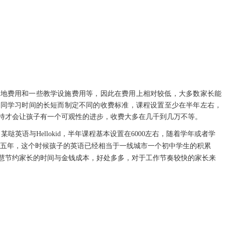
场地费用和一些教学设施费用等，因此在费用上相对较低，大多数家长能
不同学习时间的长短而制定不同的收费标准，课程设置至少在半年左右，
持才会让孩子有一个可观性的进步，收费大多在几千到几万不等。
，某哒英语与Hellokid
，半年课程基本设置在
6000左右，随着学年或者学
为五年，这个时候孩子的英语已经相当于一线城市一个初中学生的积累
慧节约家长的时间与金钱成本，好处多多，对于工作节奏较快的家长来