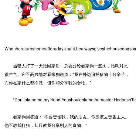
Whenhereturnshomeafteraday’shunt,healwaysgivesthehousedogsom
当猎人打了一天猎回家后，总要分给看家狗一些肉，猎狗对此
很生气。它不高兴地对看家狗说道：“我在外边追捕猎物十分辛苦，
而你在家什么都不做，但你却分享我的食物。”
“Don’tblameme,myfriend.Youshouldblamethemaster.Hedoesn’tteac
看家狗回答道：“不要责怪我，我的朋友。你应该去责备主人。
他不教我打猎，却只教我分享别人的食物。”