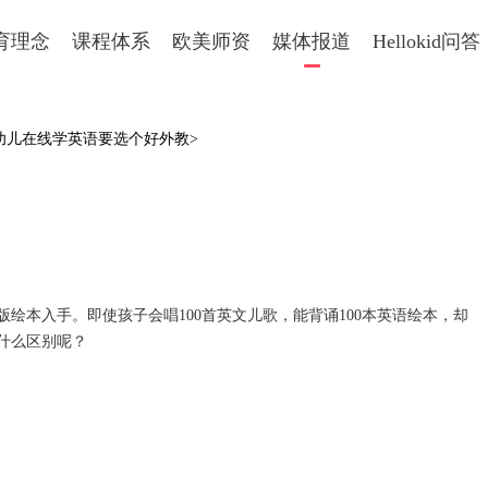
育理念
课程体系
欧美师资
媒体报道
Hellokid问答
 幼儿在线学英语要选个好外教>
版绘本入手。即使孩子会唱
100
首英文儿歌，能背诵
100
本英语绘本，却
什么区别呢？