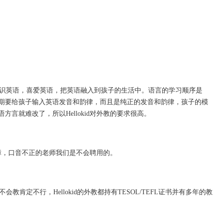
识英语，喜爱英语，把英语融入到孩子的生活中。语言的学习顺序是
期要给孩子输入英语发音和韵律，而且是纯正的发音和韵律，孩子的模
语方言就难改了，所以
Hellokid
对外教的要求很高。
障，口音不正的老师我们是不会聘用的。
不会教肯定不行，
Hellokid
的外教都持有TESOL/TEFL证书并有多年的教