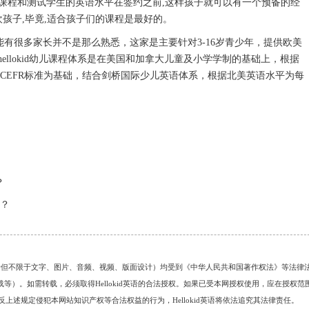
课程和测试学生的英语水平在签约之前,这样孩子就可以有一个预备的经
欢孩子,毕竟,适合孩子们的课程是最好的。
可能有很多家长并不是那么熟悉，这家是主要针对3-16岁青少年，提供欧美
llokid幼儿课程体系是在美国和加拿大儿童及小学学制的基础上，根据
体系以CEFR标准为基础，结合剑桥国际少儿英语体系，根据北美英语水平为每
？
？
的任何资料（包括但不限于文字、图片、音频、视频、版面设计）均受到《中华人民共和国著作权法》等法律
）。如需转载，必须取得Hellokid英语的合法授权。如果已受本网授权使用，应在授权范
。对于违反上述规定侵犯本网站知识产权等合法权益的行为，Hellokid英语将依法追究其法律责任。