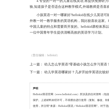
4.专业的一对一的儿童在线英语,将提供免费听力
验,知道孩子是否适合这种教学模式,外籍教师是否喜
小孩英语一对一哪家好?hellokid在线少儿英语
外教一对一教学服务的英语机构，我比较喜欢这家。he
中国儿童的特点和需要而开发的。hellokid课程
一位中国青年学生提供清晰高效的英语学习计划。
（责任编辑：hellokid）
上一篇：
幼儿怎么学英语?零基础小孩怎么学习英语
下一篇：
幼儿学英语哪家好？几岁开始学英语比较好
声明
Hellokid英语官网（www.hellokid.com）所涉及
保护。上述材料未经许可，不得擅自进行使用（复制、修改、转载等
使用，并注明“来源：Hellokid英语／Hellokid英语官网”