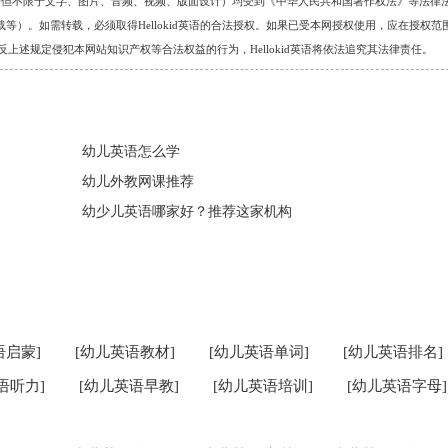
的任何资料（包括但不限于文字、图片、音频、视频、版面设计）均受到《中华人民共和国著作权法》等法律
）。如需转载，必须取得Hellokid英语的合法授权。如果已受本网授权使用，应在授权范
。对于违反上述规定侵犯本网站知识产权等合法权益的行为，Hellokid英语将依法追究其法律责任。
幼儿英语怎么学
幼儿外教网课推荐
幼少儿英语哪家好？推荐这家机构
语启蒙]
[幼儿英语教材]
[幼儿英语单词]
[幼儿英语排名]
语听力]
[幼儿英语早教]
[幼儿英语培训]
[幼儿英语字母]