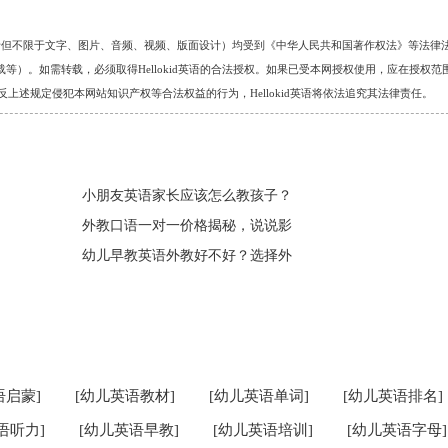
的任何资料（包括但不限于文字、图片、音频、视频、版面设计）均受到《中华人民共和国著作权法》等法律
）。如需转载，必须取得Hellokid英语的合法授权。如果已受本网授权使用，应在授权范
。对于违反上述规定侵犯本网站知识产权等合法权益的行为，Hellokid英语将依法追究其法律责任。
小朋友英语家长应该怎么教孩子？
外教口语一对一价格揭秘，说说影
幼儿早教英语外教好不好？选择外
语启蒙]
[幼儿英语教材]
[幼儿英语单词]
[幼儿英语排名]
语听力]
[幼儿英语早教]
[幼儿英语培训]
[幼儿英语字母]