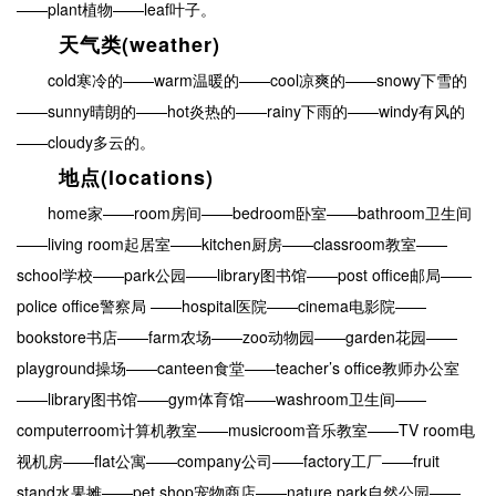
——plant植物——leaf叶子。
天气类(weather)
cold寒冷的——warm温暖的——cool凉爽的——snowy下雪的
——sunny晴朗的——hot炎热的——rainy下雨的——windy有风的
——cloudy多云的。
地点(locations)
home家——room房间——bedroom卧室——bathroom卫生间
——living room起居室——kitchen厨房——classroom教室——
school学校——park公园——library图书馆——post office邮局——
police office警察局 ——hospital医院——cinema电影院——
bookstore书店——farm农场——zoo动物园——garden花园——
playground操场——canteen食堂——teacher’s office教师办公室
——library图书馆——gym体育馆——washroom卫生间——
computerroom计算机教室——musicroom音乐教室——TV room电
视机房——flat公寓——company公司——factory工厂——fruit
stand水果摊——pet shop宠物商店——nature park自然公园——