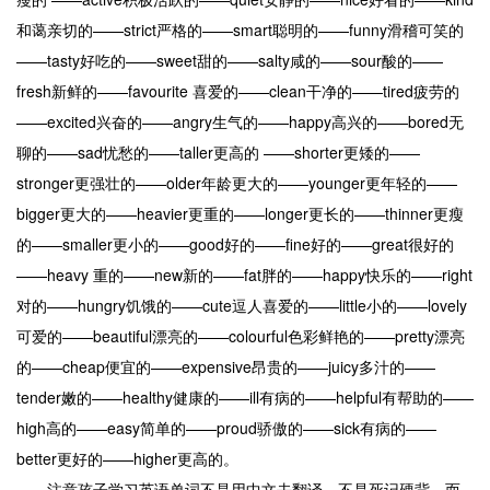
和蔼亲切的——strict严格的——smart聪明的——funny滑稽可笑的
——tasty好吃的——sweet甜的——salty咸的——sour酸的——
fresh新鲜的——favourite 喜爱的——clean干净的——tired疲劳的
——excited兴奋的——angry生气的——happy高兴的——bored无
聊的——sad忧愁的——taller更高的 ——shorter更矮的——
stronger更强壮的——older年龄更大的——younger更年轻的——
bigger更大的——heavier更重的——longer更长的——thinner更瘦
的——smaller更小的——good好的——fine好的——great很好的
——heavy 重的——new新的——fat胖的——happy快乐的——right
对的——hungry饥饿的——cute逗人喜爱的——little小的——lovely
可爱的——beautiful漂亮的——colourful色彩鲜艳的——pretty漂亮
的——cheap便宜的——expensive昂贵的——juicy多汁的——
tender嫩的——healthy健康的——ill有病的——helpful有帮助的——
high高的——easy简单的——proud骄傲的——sick有病的——
better更好的——higher更高的。
注意孩子学习英语单词不是用中文去翻译，不是死记硬背，而