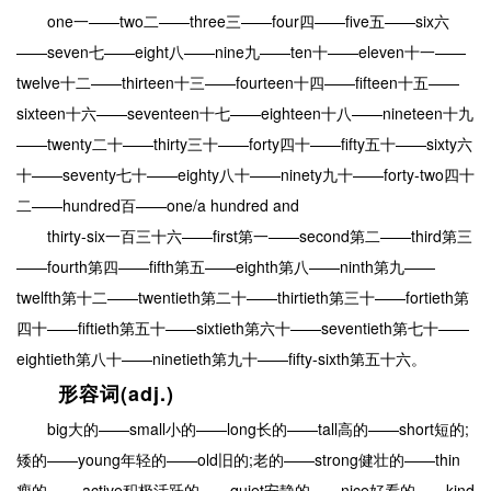
one一——two二——three三——four四——five五——six六
——seven七——eight八——nine九——ten十——eleven十一——
twelve十二——thirteen十三——fourteen十四——fifteen十五——
sixteen十六——seventeen十七——eighteen十八——nineteen十九
——twenty二十——thirty三十——forty四十——fifty五十——sixty六
十——seventy七十——eighty八十——ninety九十——forty-two四十
二——hundred百——one/a hundred and
thirty-six一百三十六——first第一——second第二——third第三
——fourth第四——fifth第五——eighth第八——ninth第九——
twelfth第十二——twentieth第二十——thirtieth第三十——fortieth第
四十——fiftieth第五十——sixtieth第六十——seventieth第七十——
eightieth第八十——ninetieth第九十——fifty-sixth第五十六。
形容词(adj.)
big大的——small小的——long长的——tall高的——short短的;
矮的——young年轻的——old旧的;老的——strong健壮的——thin
瘦的 ——active积极活跃的——quiet安静的——nice好看的——kind