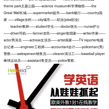
theme park主题公园——science museum科学博物馆——the
Great Wall长城——supermarket超市——bank银行——country国
家 ——village乡村——city城市——职业(jobs职业)
teacher教师——student学生——doctor医生——nurse护士
——driver司机——farmer农民——singer歌唱家——writer作家——
actor男演员 ——actress女演员——artist画家——TV reporter电视
台记者——engineer工程师——accountant会计——policeman(男)
警察——salesperson销售员——cleaner清洁工——baseball player
棒球运动员——assistant售货员——police警察。