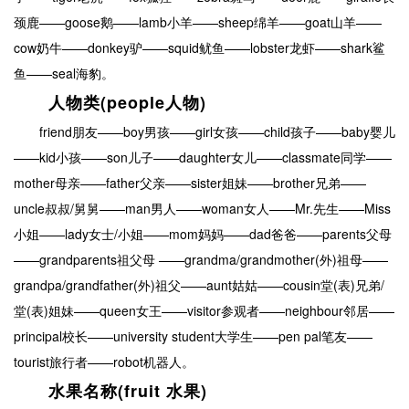
颈鹿——goose鹅——lamb小羊——sheep绵羊——goat山羊——
cow奶牛——donkey驴——squid鱿鱼——lobster龙虾——shark鲨
鱼——seal海豹。
人物类(people人物)
friend朋友——boy男孩——girl女孩——child孩子——baby婴儿
——kid小孩——son儿子——daughter女儿——classmate同学——
mother母亲——father父亲——sister姐妹——brother兄弟——
uncle叔叔/舅舅——man男人——woman女人——Mr.先生——Miss
小姐——lady女士/小姐——mom妈妈——dad爸爸——parents父母
——grandparents祖父母 ——grandma/grandmother(外)祖母——
grandpa/grandfather(外)祖父——aunt姑姑——cousin堂(表)兄弟/
堂(表)姐妹——queen女王——visitor参观者——neighbour邻居——
principal校长——university student大学生——pen pal笔友——
tourist旅行者——robot机器人。
水果名称(fruit 水果)