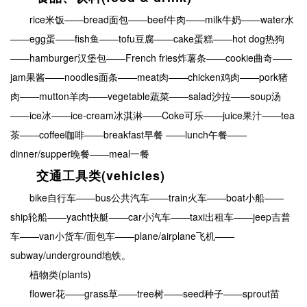
rice米饭——bread面包——beef牛肉——milk牛奶——water水
——egg蛋——fish鱼——tofu豆腐——cake蛋糕——hot dog热狗
——hamburger汉堡包——French fries炸薯条——cookie曲奇——
jam果酱——noodles面条——meat肉——chicken鸡肉——pork猪
肉——mutton羊肉——vegetable蔬菜——salad沙拉——soup汤
——ice冰——ice-cream冰淇淋——Coke可乐——juice果汁——tea
茶——coffee咖啡——breakfast早餐 ——lunch午餐——
dinner/supper晚餐——meal一餐
交通工具类(vehicles)
bike自行车——bus公共汽车——train火车——boat小船——
ship轮船——yacht快艇——car小汽车——taxi出租车——jeep吉普
车——van小货车/面包车——plane/airplane飞机——
subway/underground地铁。
植物类(plants)
flower花——grass草——tree树——seed种子——sprout苗