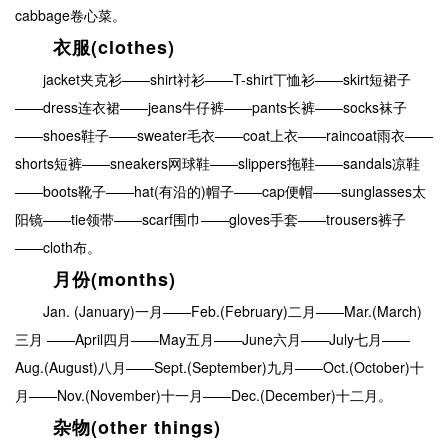
cabbage卷心菜。
衣服(clothes)
jacket夹克衫——shirt衬衫——T-shirt丅恤衫——skirt短裙子
——dress连衣裙——jeans牛仔裤——pants长裤——socks袜子
——shoes鞋子——sweater毛衣——coat上衣——raincoat雨衣——
shorts短裤——sneakers网球鞋——slippers拖鞋——sandals凉鞋
——boots靴子——hat(有沿的)帽子——cap便帽——sunglasses太
阳镜——tie领带——scarf围巾——gloves手套——trousers裤子
——cloth布。
月份(months)
Jan. (January)一月——Feb.(February)二月——Mar.(March)
三月 ——April四月——May五月——June六月——July七月——
Aug.(August)八月——Sept.(September)九月——Oct.(October)十
月——Nov.(November)十一月——Dec.(December)十二月。
杂物(other things)