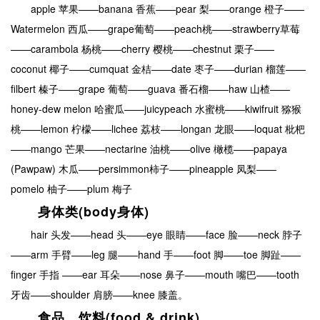
apple 苹果——banana 香蕉——pear 梨——orange 橙子——
Watermelon 西瓜——grape葡萄——peach桃——strawberry草莓
——carambola 杨桃——cherry 樱桃——chestnut 栗子——
coconut 椰子——cumquat 金桔——date 枣子——durian 榴莲——
filbert 榛子——grape 葡萄——guava 番石榴——haw 山楂——
honey-dew melon 哈蜜瓜——juicypeach 水蜜桃——kiwifruit 猕猴
桃——lemon 柠檬——lichee 荔枝——longan 龙眼——loquat 枇杷
——mango 芒果——nectarine 油桃——olive 橄榄——papaya
(Pawpaw) 木瓜——persimmon柿子——pineapple 凤梨——
pomelo 柚子——plum 梅子
身体类(body身体)
hair 头发——head 头——eye 眼睛——face 脸——neck 脖子
——arm 手臂——leg 腿——hand 手——foot 脚——toe 脚趾——
finger 手指 ——ear 耳朵——nose 鼻子——mouth 嘴巴——tooth
牙齿——shoulder 肩膀——knee 膝盖。
食品、饮料(food & drink)