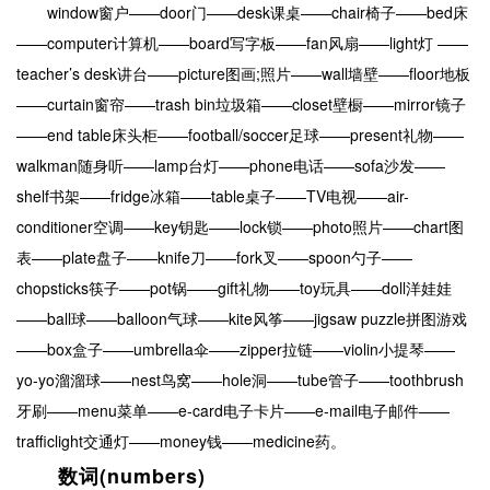
window窗户——door门——desk课桌——chair椅子——bed床
——computer计算机——board写字板——fan风扇——light灯 ——
teacher’s desk讲台——picture图画;照片——wall墙壁——floor地板
——curtain窗帘——trash bin垃圾箱——closet壁橱——mirror镜子
——end table床头柜——football/soccer足球——present礼物——
walkman随身听——lamp台灯——phone电话——sofa沙发——
shelf书架——fridge冰箱——table桌子——TV电视——air-
conditioner空调——key钥匙——lock锁——photo照片——chart图
表——plate盘子——knife刀——fork叉——spoon勺子——
chopsticks筷子——pot锅——gift礼物——toy玩具——doll洋娃娃
——ball球——balloon气球——kite风筝——jigsaw puzzle拼图游戏
——box盒子——umbrella伞——zipper拉链——violin小提琴——
yo-yo溜溜球——nest鸟窝——hole洞——tube管子——toothbrush
牙刷——menu菜单——e-card电子卡片——e-mail电子邮件——
trafficlight交通灯——money钱——medicine药。
数词(numbers)