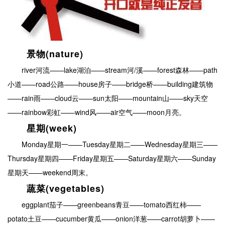
景物(nature)
river河流——lake湖泊——stream河/溪——forest森林——path
小道——road公路——house房子——bridge桥——building建筑物
——rain雨——cloud云——sun太阳——mountain山——sky天空
——rainbow彩虹——wind风——air空气——moon月亮。
星期(week)
Monday星期一——Tuesday星期二——Wednesday星期三——
Thursday星期四——Friday星期五——Saturday星期六——Sunday
星期天——weekend周末。
蔬菜(vegetables)
eggplant茄子——greenbeans青豆——tomato西红柿——
potato土豆——cucumber黄瓜——onion洋葱——carrot胡萝卜——