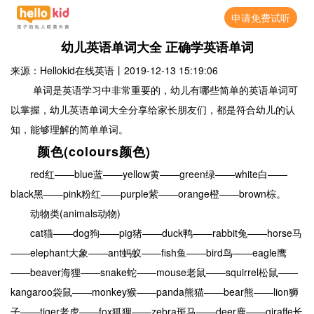
申请免费试听
幼儿英语单词大全 正确学英语单词
来源：Hellokid在线英语
丨
2019-12-13 15:19:06
单词是英语学习中非常重要的，幼儿有哪些简单的英语单词可
以掌握，幼儿英语单词大全分享给家长朋友们，都是符合幼儿的认
知，能够理解的简单单词。
颜色(colours颜色)
red红——blue蓝——yellow黄——green绿——white白——
black黑——pink粉红——purple紫——orange橙——brown棕。
动物类(animals动物)
cat猫——dog狗——pig猪——duck鸭——rabbit兔——horse马
——elephant大象——ant蚂蚁——fish鱼——bird鸟——eagle鹰
——beaver海狸——snake蛇——mouse老鼠——squirrel松鼠——
kangaroo袋鼠——monkey猴——panda熊猫——bear熊——lion狮
子——tiger老虎——fox狐狸——zebra斑马——deer鹿——giraffe长