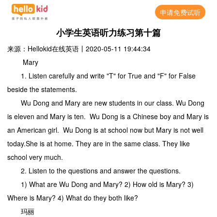
申请免费试听
小学生英语听力练习第十篇
来源：Hellokid在线英语
丨
2020-05-11 19:44:34
Mary
1. Listen carefully and write "T" for True and "F" for False
beside the statements.
Wu Dong and Mary are new students in our class. Wu Dong
is eleven and Mary is ten. Wu Dong is a Chinese boy and Mary is
an American girl. Wu Dong is at school now but Mary is not well
today.She is at home. They are in the same class. They like
school very much.
2. Listen to the questions and answer the questions.
1) What are Wu Dong and Mary? 2) How old is Mary? 3)
Where is Mary? 4) What do they both like?
玛丽