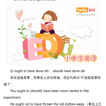
3) ought to have done sth， should have done sth
本应该做某事，而事实上并没有做。否定句表示“不该做某事而
做了”。
You ought to (should) have been more careful in this
experiment.
He ought not to have thrown the old clothes away.（事实上已