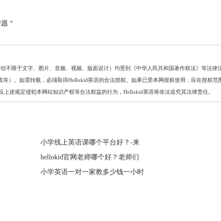
宁愿＂
的任何资料（包括但不限于文字、图片、音频、视频、版面设计）均受到《中华人民共和国著作权法》等法律
）。如需转载，必须取得Hellokid英语的合法授权。如果已受本网授权使用，应在授权范
。对于违反上述规定侵犯本网站知识产权等合法权益的行为，Hellokid英语将依法追究其法律责任。
小学线上英语课哪个平台好？-来
hellokid官网老师哪个好？老师们
小学英语一对一家教多少钱一小时