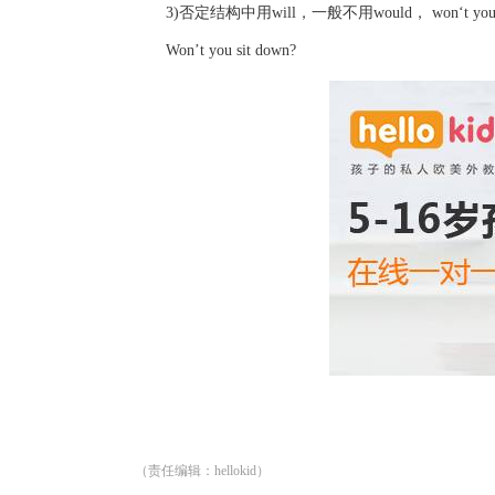
3)否定结构中用will，一般不用would， won‘t 
Won’t you sit down?
（责任编辑：hellokid）