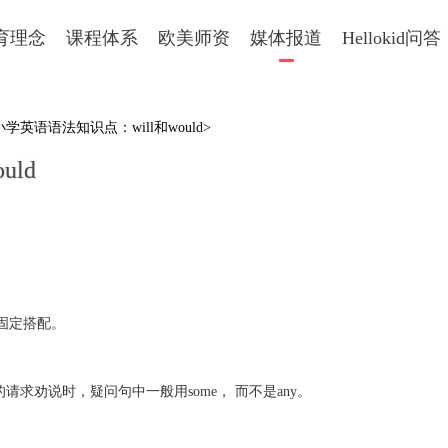
育理念
课程体系
欧美师资
媒体报道
Hellokid问答
小学英语语法知识点：will和would>
ld
想要，为固定搭配。
肯定含义的请求劝说时，疑问句中一般用some， 而不是any。