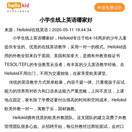
申请免费试听
小学生线上英语哪家好
来源：Hellokid在线英语
丨
2020-05-11 19:44:34
Hellokid
4-16
小学生线上英语哪家好，
专注于给
周岁的少年儿童
Hellokid
提供专业的、优质的在线英语教学，采用一对一的模式。
选
用的外教全部来自于英国、美国和加拿大，是拥有外教资格证书
TESOL/TEFL
的专业教育从业者，有丰富的少儿英语教学经验。在
Hellokid
不用出门，不用为交通烦恼，在家享受欧美课堂。
传统的英语教学方式简单粗暴，内容千篇一律。只重视孩子应试
能力的培养而对听力和口语表达能力严重忽略，上间不灵活，上课
Hellokid
地点固定，家长除了学费还要付出很高的时间和空间成本。
欧美外教一对一，寓教于乐，因材施教。
Hellokid
拥有优质的欧美外教团队。这支团队的建立花费了外教
管理团队很多心血。从招聘开始，每位外教经过两轮面试，会对口