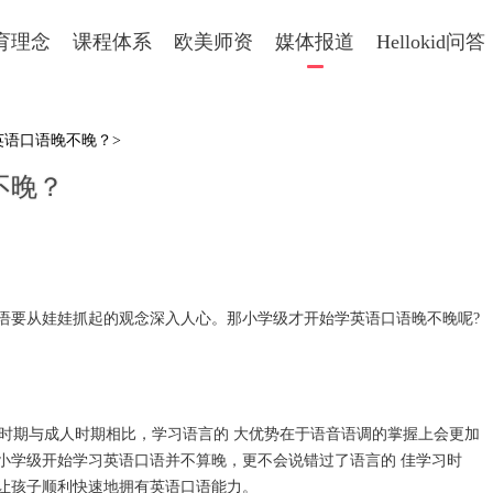
育理念
课程体系
欧美师资
媒体报道
Hellokid问答
英语口语晚不晚？>
不晚？
要从娃娃抓起的观念深入人心。那小学级才开始学英语口语晚不晚呢?
一时期与成人时期相比，学习语言的 大优势在于语音语调的掌握上会更加
小学级开始学习英语口语并不算晚，更不会说错过了语言的 佳学习时
让孩子顺利快速地拥有英语口语能力。