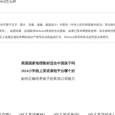
kid怎么样
的任何资料（包括但不限于文字、图片、音频、视频、版面设计）均受到《中华人民共和国著作权法》等法律
）。如需转载，必须取得Hellokid英语的合法授权。如果已受本网授权使用，应在授权范
。对于违反上述规定侵犯本网站知识产权等合法权益的行为，Hellokid英语将依法追究其法律责任。
美国国家地理教材适合中国孩子吗
2024小学线上英语课程平台哪个好
如何正确培养孩子的英语口语能力
语启蒙]
[幼儿英语教材]
[幼儿英语单词]
[幼儿英语排名]