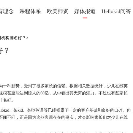
育理念
课程体系
欧美师资
媒体报道
Hellokid问答
训机构排名好？>
好？
一种趋势，受到了很多家长的信赖。根据相关数据统计，少儿在线英
规模甚至能达到惊人的60亿，从中看出其无穷的潜力。不过也有些家长
排名好。
kid、某kid、某哒英语等已经积累了一定的客户基础和良好的口碑。但
不闻不问，正是因为这些客观存在的事实，才会影响家长们对少儿在线