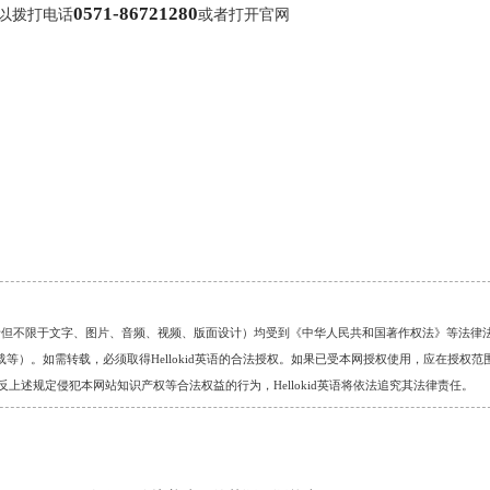
0571-86721280
以拨打电话
或者打开官网
的任何资料（包括但不限于文字、图片、音频、视频、版面设计）均受到《中华人民共和国著作权法》等法律
）。如需转载，必须取得Hellokid英语的合法授权。如果已受本网授权使用，应在授权范
。对于违反上述规定侵犯本网站知识产权等合法权益的行为，Hellokid英语将依法追究其法律责任。