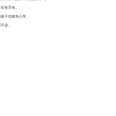
材应有尽有。
的孩子也能专心学。
两不误。