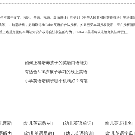
的任何资料（包括但不限于文字、图片、音频、视频、版面设计）均受到《中华人民共和国著作权法》等法律
）。如需转载，必须取得Hellokid英语的合法授权。如果已受本网授权使用，应在授权范
。对于违反上述规定侵犯本网站知识产权等合法权益的行为，Hellokid英语将依法追究其法律责任。
如何正确培养孩子的英语口语能力
有适合5-10岁孩子学习的线上英语
小学英语培训班哪个机构好？有靠
语启蒙]
[幼儿英语教材]
[幼儿英语单词]
[幼儿英语排名]
语听力]
[幼儿英语早教]
[幼儿英语培训]
[幼儿英语字母]