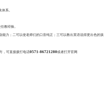
汰体系。
校任教经验。
能力；二可以使老师们的口音纯正；三可以教出英语说得更出色的孩
0571-86721280
方，可直接拨打电话
或者打开官网