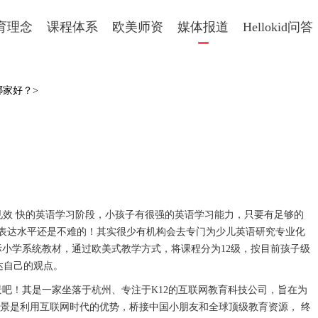
育理念
课程体系
欧美师资
媒体报道
Hellokid问答
哪家好？>
见效 快的英语学习阶段，小孩子有很强的英语学习能力，只要有足够的
表达水平还是不难的！其实很少有机构会去专门为少儿英语研究专业化
进国际小学系统教材，通过欧美式教学方式，将课程分为12级，按目前孩子级
达自己的观点。
背景吧！其是一家坐落于杭州、专注于K12的互联网教育科技公司，旨在为
愿景是利用互联网时代的优势，桥接中国小朋友和全球顶级教育资源， 终