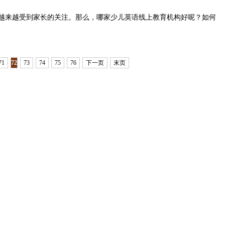
越来越受到家长的关注。那么，哪家少儿英语线上教育机构好呢？如何
71
72
73
74
75
76
下一页
末页