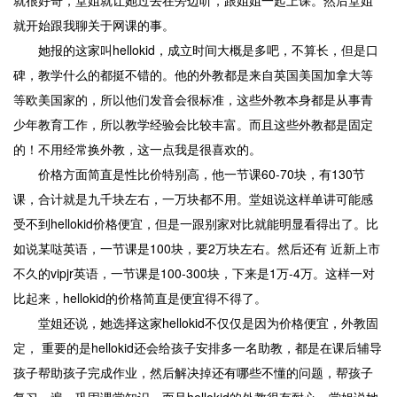
就很好奇，堂姐就让她过去在旁边听，跟姐姐一起上课。然后堂姐
就开始跟我聊关于网课的事。
她报的这家叫hellokid，成立时间大概是多吧，不算长，但是口
碑，教学什么的都挺不错的。他的外教都是来自英国美国加拿大等
等欧美国家的，所以他们发音会很标准，这些外教本身都是从事青
少年教育工作，所以教学经验会比较丰富。而且这些外教都是固定
的！不用经常换外教，这一点我是很喜欢的。
价格方面简直是性比价特别高，他一节课60-70块，有130节
课，合计就是九千块左右，一万块都不用。堂姐说这样单讲可能感
受不到hellokid价格便宜，但是一跟别家对比就能明显看得出了。比
如说某哒英语，一节课是100块，要2万块左右。然后还有 近新上市
不久的vipjr英语，一节课是100-300块，下来是1万-4万。这样一对
比起来，hellokid的价格简直是便宜得不得了。
堂姐还说，她选择这家hellokid不仅仅是因为价格便宜，外教固
定， 重要的是hellokid还会给孩子安排多一名助教，都是在课后辅导
孩子帮助孩子完成作业，然后解决掉还有哪些不懂的问题，帮孩子