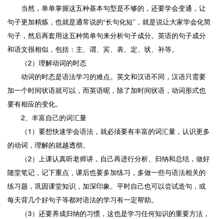
当然，单单掌握这五种基本句型是不够的，还要学会变通，让
句子更加精炼，也就是通常说的“长句化短”，就是说让大家学会化简
句子，然后再套用这五种简单句来分析句子成分。英语的句子成分
和语文很相似，包括：主、谓、宾、表、定、状、补等。
（2）理解动词的时态
动词的时态是语法学习的难点。英文和汉语不同，汉语只需要
加一个时间状语就可以，而英语呢，除了加时间状语，动词形式也
要有相应的变化。
2、丰富自己的词汇量
（1）要想快速学会语法，就必须要有丰富的词汇量，认识更多
的动词，理解的就越透彻。
（2）上课认真听老师讲，自己再进行分析、归纳和总结，做好
随堂笔记，记下重点，课后也要多加练习，多做一些与语法相关的
练习题，巩固课堂知识，加深印象。平时自己也可以尝试造句，或
每天背几个好句子等都对语法的学习有一定帮助。
（3）还要养成归纳的习惯，这也是学习任何知识的重要方法，