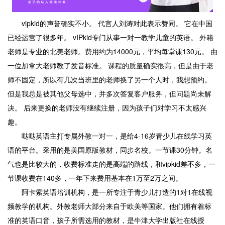
vipkid的声誉确实不小。 代言人刘涛对此表示赞同。 它在中国
已经运营了很多年。 vIPkid专门从事一对一教学儿童的英语。 外籍
老师是专业的北美老师。费用约为14000元，平均每堂课130元。 由
一位加拿大老师教了发音标准。 课程的质量确实很高，但是由于老
师不固定，所以有几次当班里的老师换了另一个人时，我想预约。
但是我总是被其他父母选中，并多次答复客户服务，但问题尚未解
决。 后来更换的老师没有继续注册，因为孩子们对学习不太感兴
趣。
哒哒英语主打专属外教一对一，是给4-16岁青少儿在线学习英
语的平台。采用的是美国原版教材，同步名校。一节课30分钟。名
气也是比较大的，收费标准走的是高端的路线，和vipkid差不多，一
节课收费在140多，一年下来费用基本在1万至2万之间。
阿卡索英语培训机构，是一所专注于青少儿打造的1对1在线视
频教学的机构。外教老师大部分来自于欧美等国家。他们拥有着标
准的英语口音，孩子所需选用的教材，是牛津大学出版社在线授