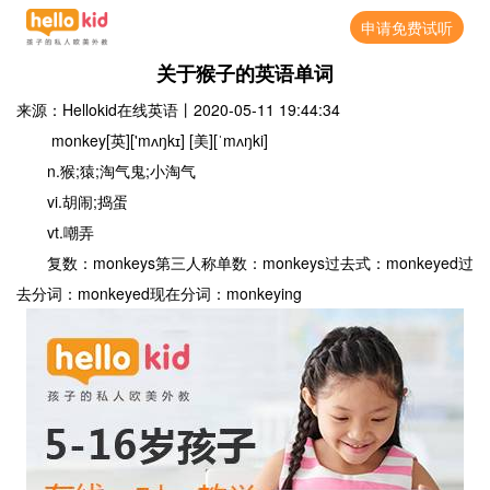
申请免费试听
关于猴子的英语单词
来源：Hellokid在线英语
丨
2020-05-11 19:44:34
monkey[英]['mʌŋkɪ] [美][ˈmʌŋki]
n.猴;猿;淘气鬼;小淘气
vi.胡闹;捣蛋
vt.嘲弄
复数：monkeys第三人称单数：monkeys过去式：monkeyed过
去分词：monkeyed现在分词：monkeying