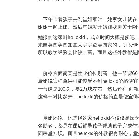
下午带着孩子去到堂姐家时，她家女儿就在
姐姐一起上课。然后堂姐就开始跟我聊关于网
她报的这家叫
hellokid
，成立时间大概是多吧
来自英国美国加拿大等等欧美国家的，所以他
所以教学经验会比较丰富。而且这些外教都是
价格方面简直是性比价特别高，他一节课
60
堂姐说这样单讲可能感受不到
价格便宜
hellokid
一节课是
块，要
万块左右。然后还有 近
100
2
这样一对比起来，
的价格简直是便宜得
hellokid
堂姐还说，她选择这家
hellokid
不仅仅是因为
名助教，都是在课后辅导孩子帮助孩子完成作
固课堂知识。而且
的外教很有耐心，堂
hellokid