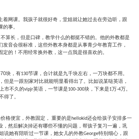
上着网课。我孩子就很好奇，堂姐就让她过去在旁边听，跟
课的事。
，不算长，但是口碑，教学什么的都挺不错的。他的外教都是
们发音会很标准，这些外教本身都是从事青少年教育工作，
固定的！不用经常换外教，这一点我是很喜欢的。
-70
块，有
节课，合计就是九千块左右，一万块都不用。
130
，但是一跟别家对比就能明显看得出了。比如说某哒英语，
新上市不久的
英语，一节课是
块，下来是
万
万。
vipjr
100-300
1
-4
不得了。
价格便宜，外教固定， 重要的是
还会给孩子安排多一
hellokid
业，然后解决掉还有哪些不懂的问题，帮孩子复习一遍，巩
姐说她有陪听过一节课，她女儿的外教
特别细心，跟
George