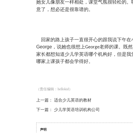
她女儿像朋友一样相处，课堂气氛很轻松的。
意了，想必还是很靠谱的。
回家的路上孩子一直很开心的跟我说下午在
George
，说她也很想上
老师的课。既然
George
家长都想知道
少儿学英语哪个机构好
，但是我
哪家上课孩子都会学得好。
（责任编辑：hellokid）
上一篇：
适合少儿英语的教材
下一篇：
少儿学英语培训机构公司
声明