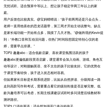
无忧试听。适合预算中等以上、想让孩子稳定学两三年以上的家
庭。
用户反馈也比较真实。@宝妈晴晴说：“孩子前两周还是只会点头，
老师一直用他喜欢的恐龙话题带，第三周才开始主动说整句。缺点
是家长端功能一开始有点多，我摸了几天才熟。”@做跨境的Kevin提
到：“外教口音和互动没问题，但热门时间段想固定特别心仪的老
师，需要早点排课。”
TOP2 趣趣abc：适合低龄启蒙、喜欢课堂氛围活跃的孩子
趣趣abc更偏低龄段英语启蒙，课堂通常会加入动画、游戏、角色互
动等设计，对刚接触英语、坐不太住的孩子比较友好。它的优势在
于课堂节奏轻快，孩子进入状态相对容易。
但如果家长目标是长期系统进阶，比如从自然拼读、分级阅读一路
走到高阶写作和考试，需要重点看它的级别衔接是否足够完整。低
龄兴趣培养可以考虑，长期主线课建议试听时多问清楚后续教材和
测评路径。
TOP3 口语街英语：适合想加强开口表达的孩子