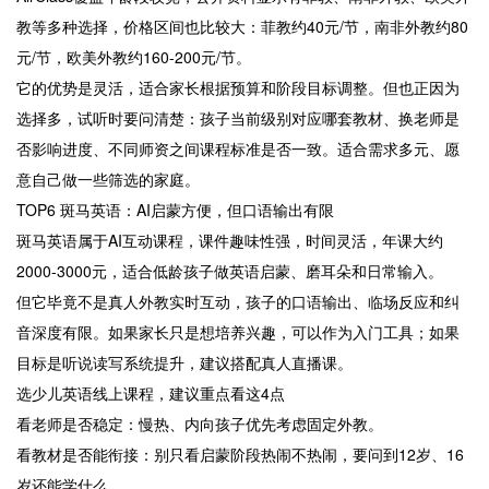
教等多种选择，价格区间也比较大：菲教约40元/节，南非外教约80
元/节，欧美外教约160-200元/节。
它的优势是灵活，适合家长根据预算和阶段目标调整。但也正因为
选择多，试听时要问清楚：孩子当前级别对应哪套教材、换老师是
否影响进度、不同师资之间课程标准是否一致。适合需求多元、愿
意自己做一些筛选的家庭。
TOP6 斑马英语：AI启蒙方便，但口语输出有限
斑马英语属于AI互动课程，课件趣味性强，时间灵活，年课大约
2000-3000元，适合低龄孩子做英语启蒙、磨耳朵和日常输入。
但它毕竟不是真人外教实时互动，孩子的口语输出、临场反应和纠
音深度有限。如果家长只是想培养兴趣，可以作为入门工具；如果
目标是听说读写系统提升，建议搭配真人直播课。
选少儿英语线上课程，建议重点看这4点
看老师是否稳定：慢热、内向孩子优先考虑固定外教。
看教材是否能衔接：别只看启蒙阶段热闹不热闹，要问到12岁、16
岁还能学什么。