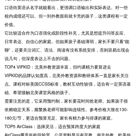
口语街英语从名字就能看出，更强调口语输出和实际表达。对一些
校内成绩还可以、但一到外教面前就卡壳的孩子，这类课程有一定
价值。
它比较适合作为口语强化或阶段性补充，尤其是想提升问答反应、
日常表达、自信心的家庭。但如果孩子基础薄弱，家长不要只看“能
聊”，还要关注词汇、语法、阅读有没有系统安排，否则容易出现会
说几句，但深度表达上不去的问题。
TOP4 VIPKID：北美外教资源丰富，但约课精力要算进去
VIPKID的品牌认知度高，北美外教资源和教研体系一直是家长关注
点。课程对标美国CCSS标准，教材互动性较强，适合有一定英语基
础、希望接触北美课堂风格的孩子。
需要注意的是，它采用预约制，家长要花时间抢老师。如果孩子很
依赖稳定关系，频繁换老师可能影响连续性。参考价格大致在130-
180元/节，更适合预算充足、家长有精力参与排课的家庭。
TOP5 AirClass：选择灵活，适合预算跨度大的家庭
AirClass覆盖年龄段较宽，公开资料显示有菲教、南非外教、欧美外