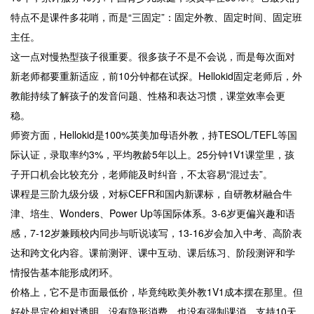
特点不是课件多花哨，而是“三固定”：固定外教、固定时间、固定班
主任。
这一点对慢热型孩子很重要。很多孩子不是不会说，而是每次面对
新老师都要重新适应，前10分钟都在试探。Hellokid固定老师后，外
教能持续了解孩子的发音问题、性格和表达习惯，课堂效率会更
稳。
师资方面，Hellokid是100%英美加母语外教，持TESOL/TEFL等国
际认证，录取率约3%，平均教龄5年以上。25分钟1V1课堂里，孩
子开口机会比较充分，老师能及时纠音，不太容易“混过去”。
课程是三阶九级分级，对标CEFR和国内新课标，自研教材融合牛
津、培生、Wonders、Power Up等国际体系。3-6岁更偏兴趣和语
感，7-12岁兼顾校内同步与听说读写，13-16岁会加入中考、高阶表
达和跨文化内容。课前测评、课中互动、课后练习、阶段测评和学
情报告基本能形成闭环。
价格上，它不是市面最低价，毕竟纯欧美外教1V1成本摆在那里。但
好处是定价相对透明，没有隐形消费，也没有强制课消，支持10天