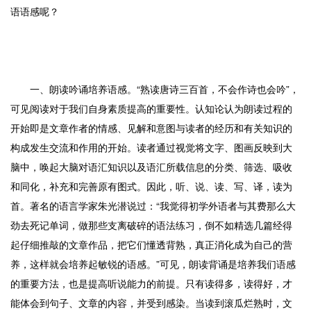
语语感呢？
一、朗读吟诵培养语感。“熟读唐诗三百首，不会作诗也会吟”，
可见阅读对于我们自身素质提高的重要性。认知论认为朗读过程的
开始即是文章作者的情感、见解和意图与读者的经历和有关知识的
构成发生交流和作用的开始。读者通过视觉将文字、图画反映到大
脑中，唤起大脑对语汇知识以及语汇所载信息的分类、筛选、吸收
和同化，补充和完善原有图式。因此，听、说、读、写、译，读为
首。著名的语言学家朱光潜说过：“我觉得初学外语者与其费那么大
劲去死记单词，做那些支离破碎的语法练习，倒不如精选几篇经得
起仔细推敲的文章作品，把它们懂透背熟，真正消化成为自己的营
养，这样就会培养起敏锐的语感。”可见，朗读背诵是培养我们语感
的重要方法，也是提高听说能力的前提。只有读得多，读得好，才
能体会到句子、文章的内容，并受到感染。当读到滚瓜烂熟时，文