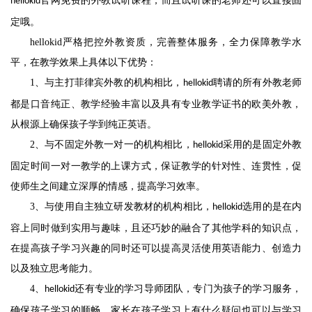
官网免费的外教试听课程，而且试听课的老师还可以直接固
hellokid
定哦。
hellokid
严格把控外教资质，完善整体服务，全力保障教学水
平，在教学效果上具体以下优势：
1
、与主打菲律宾外教的机构相比，
聘请的所有外教老师
hellokid
都是口音纯正、教学经验丰富以及具有专业教学证书的欧美外教，
从根源上确保孩子学到纯正英语。
2
、与不固定外教一对一的机构相比，
采用的是固定外教
hellokid
固定时间一对一教学的上课方式，保证教学的针对性、连贯性，促
使师生之间建立深厚的情感，提高学习效率。
3
、与使用自主独立研发教材的机构相比，
选用的是在内
hellokid
容上同时做到实用与趣味，且还巧妙的融合了其他学科的知识点，
在提高孩子学习兴趣的同时还可以提高灵活使用英语能力、创造力
以及独立思考能力。
4
、
还有专业的学习导师团队，专门为孩子的学习服务，
hellokid
确保孩子学习的顺畅，家长在孩子学习上有什么疑问也可以与学习