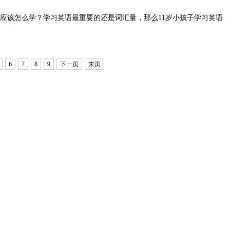
英语应该怎么学？学习英语最重要的还是词汇量，那么11岁小孩子学习英语
6
7
8
9
下一页
末页